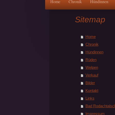
Home
Chronik
Hündinnen
Sitemap
Home
Chronik
Hündinnen
Rüden
Welpen
Verkauf
Bilder
Kontakt
Links
Bad Rodachtalsc
Impressum