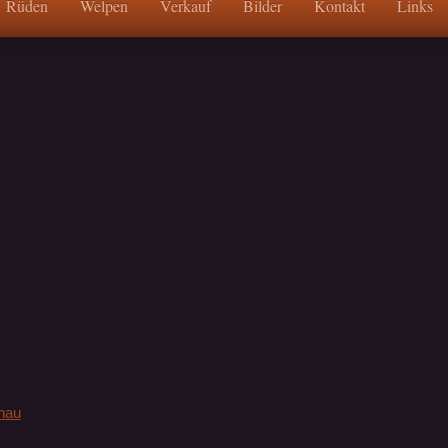
Rüden
Welpen
Verkauf
Bilder
Kontakt
Links
hau